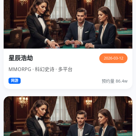
星辰浩劫
2026-03-12
MMORPG · 科幻史诗 · 多平台
预约量 86.4w
网游